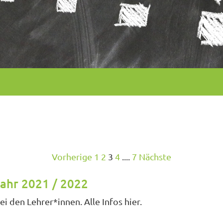
Vorherige
1
2
3
4
....
7
Nächste
ahr 2021 / 2022
 den Lehrer*innen. Alle Infos hier.